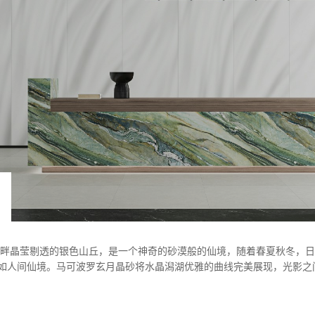
色水晶澙湖，湖畔晶莹剔透的银色山丘，是一个神奇的砂漠般的仙境，随着春夏秋
如人间仙境。马可波罗玄月晶砂将水晶潟湖优雅的曲线完美展现，光影之