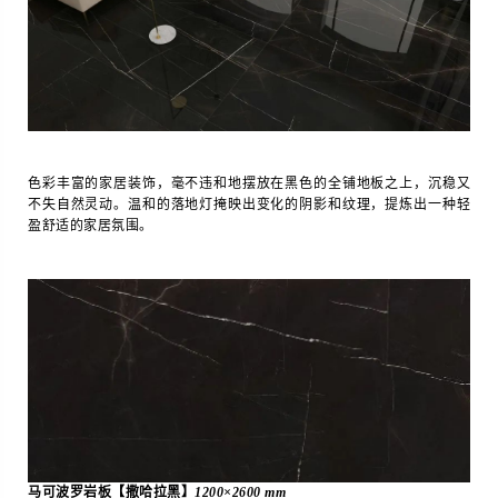
色彩丰富的家居装饰，毫不违和地摆放在黑色的全铺地板之上，沉稳又
不失自然灵动。温和的落地灯掩映出变化的阴影和纹理，提炼出一种轻
盈舒适的家居氛围。
马可波罗岩板【撒哈拉黑】
1200×2600 mm