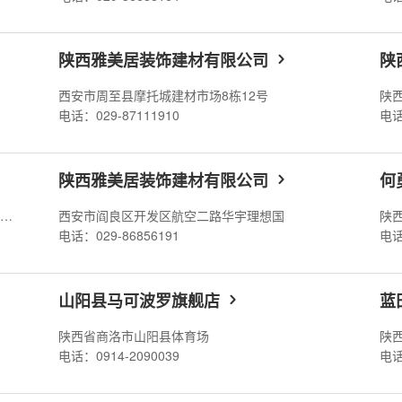
陕西雅美居装饰建材有限公司
陕
西安市周至县摩托城建材市场8栋12号
电话：029-87111910
电话
陕西雅美居装饰建材有限公司
何
陕西省西安市阎良区人民东路永晓家居建材城负一层
西安市阎良区开发区航空二路华宇理想国
陕
电话：029-86856191
电话
山阳县马可波罗旗舰店
蓝
陕西省商洛市山阳县体育场
陕
电话：0914-2090039
电话