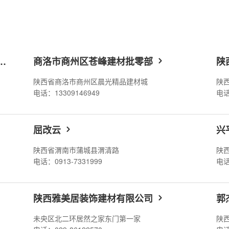
市府谷县百安美居马可波罗
商洛市商州区苍峰建材批零部
陕
陕西省商洛市商州区晨光精品建材城
陕
电话：13309146949
电话
屈改云
兴
陕西省渭南市蒲城县渭清路
陕
电话：0913-7331999
电话
陕西雅美居装饰建材有限公司
郭
处
未央区北二环居然之家东门第一家
陕西