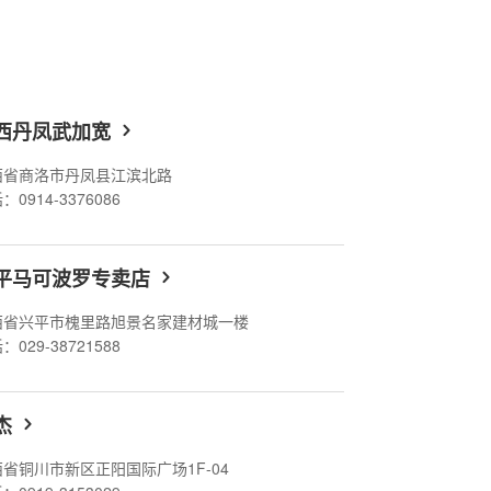
西丹凤武加宽
西省商洛市丹凤县江滨北路
：0914-3376086
平马可波罗专卖店
西省兴平市槐里路旭景名家建材城一楼
：029-38721588
杰
省铜川市新区正阳国际广场1F-04