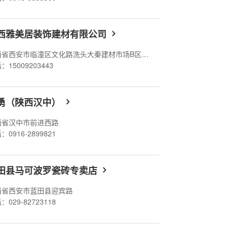
西雅美居装饰建材有限公司
陕西省西安市临潼区文化路洗头大秦建材市场B区3排1-6号
：15009203443
勇（陕西汉中）
西省汉中市前进西路
：0916-2899821
田县马可波罗瓷砖专卖店
西省西安市蓝田县迎宾路
：029-82723118